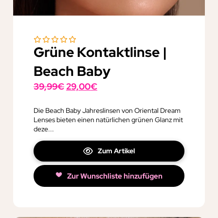
Grüne Kontaktlinse |
Beach Baby
Ursprünglicher
Aktueller
39,99
€
29,00
€
Preis
Preis
war:
ist:
Die Beach Baby Jahreslinsen von Oriental Dream
Lenses bieten einen natürlichen grünen Glanz mit
39,99€
29,00€.
deze...
Zum Artikel
Zur Wunschliste hinzufügen