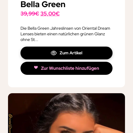
Bella Green
Ursprünglicher
Aktueller
39,99
€
35,00
€
Preis
Preis
war:
ist:
Die Bella Green Jahreslinsen von Oriental Dream
Lenses bieten einen natürlichen grünen Glanz
39,99€
35,00€.
ohne St...
Zum Artikel
Zur Wunschliste hinzufügen