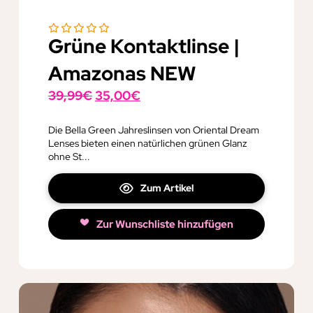
Grüne Kontaktlinse |
Amazonas NEW
Ursprünglicher
Aktueller
39,99
€
35,00
€
Preis
Preis
war:
ist:
Die Bella Green Jahreslinsen von Oriental Dream
Lenses bieten einen natürlichen grünen Glanz
39,99€
35,00€.
ohne St...
Zum Artikel
Zur Wunschliste hinzufügen