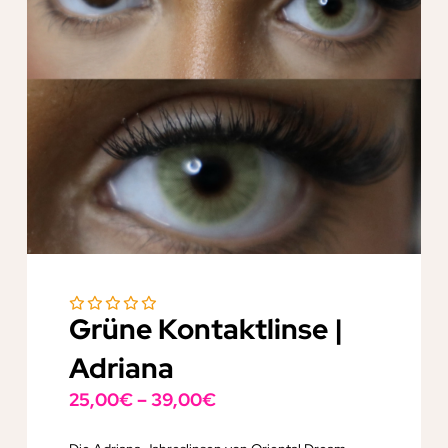
Grüne Kontaktlinse |
Adriana
25,00
€
–
39,00
€