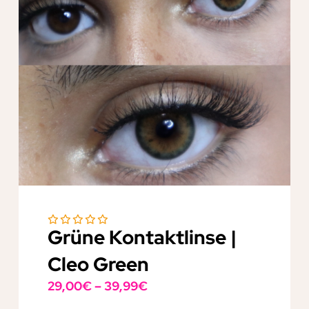
Grüne Kontaktlinse |
Cleo Green
29,00
€
–
39,99
€