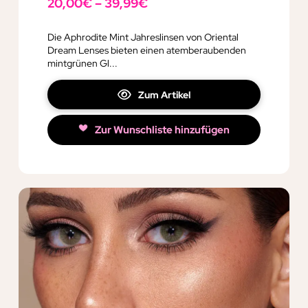
20,00
€
–
39,99
€
Die Aphrodite Mint Jahreslinsen von Oriental
Dream Lenses bieten einen atemberaubenden
mintgrünen Gl...
Zum Artikel
Zur Wunschliste hinzufügen