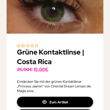
Grüne Kontaktlinse |
Costa Rica
Ursprünglicher
Aktueller
25,00
€
15,00
€
Preis
Preis
war:
ist:
Entdecken Sie mit der grünen Kontaktlinse
„Princess Jasmin“ von Oriental Dream Lenses die
25,00€
15,00€.
Magie eine...
Zum Artikel