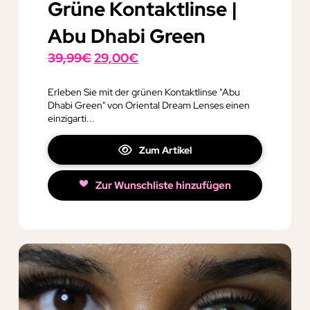
Grüne Kontaktlinse |
Abu Dhabi Green
Ursprünglicher
Aktueller
39,99
€
29,00
€
Preis
Preis
war:
ist:
Erleben Sie mit der grünen Kontaktlinse "Abu
Dhabi Green" von Oriental Dream Lenses einen
39,99€
29,00€.
einzigarti...
Zum Artikel
Zur Wunschliste hinzufügen