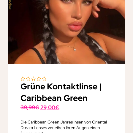
Grüne Kontaktlinse |
Caribbean Green
Ursprünglicher
Aktueller
39,99
€
29,00
€
Preis
Preis
war:
ist:
Die Caribbean Green Jahreslinsen von Oriental
Dream Lenses verleihen Ihren Augen einen
39,99€
29,00€.