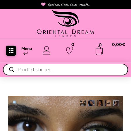
Qualität. Liebe. Leidenschaft...
0
0,00
€
0
Menu
Products
search