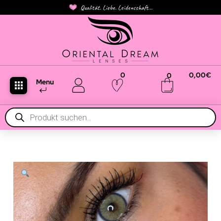
Qualität. Liebe. Leidenschaft...
0
0,00
€
0
Menu
Products
search