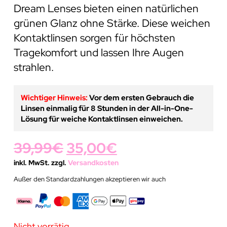
Dream Lenses bieten einen natürlichen
grünen Glanz ohne Stärke. Diese weichen
Kontaktlinsen sorgen für höchsten
Tragekomfort und lassen Ihre Augen
strahlen.
Wichtiger Hinweis:
Vor dem ersten Gebrauch die
Linsen einmalig für 8 Stunden in der All-in-One-
Lösung für weiche Kontaktlinsen einweichen.
Ursprünglicher
Aktueller
39,99
€
35,00
€
Preis
Preis
inkl. MwSt. zzgl.
Versandkosten
Außer den Standardzahlungen akzeptieren wir auch
war:
ist:
39,99€
35,00€.
Nicht vorrätig