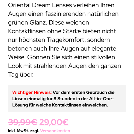
Oriental Dream Lenses verleihen Ihren
Augen einen faszinierenden natürlichen
grünen Glanz. Diese weichen
Kontaktlinsen ohne Stärke bieten nicht
nur höchsten Tragekomfort, sondern
betonen auch Ihre Augen auf elegante
Weise. Gönnen Sie sich einen stilvollen
Look mit strahlenden Augen den ganzen
Tag über.
Wichtiger Hinweis:
Vor dem ersten Gebrauch die
Linsen einmalig für 8 Stunden in der All-in-One-
Lösung für weiche Kontaktlinsen einweichen.
Ursprünglicher
Aktueller
39,99
€
29,00
€
Preis
Preis
inkl. MwSt. zzgl.
Versandkosten