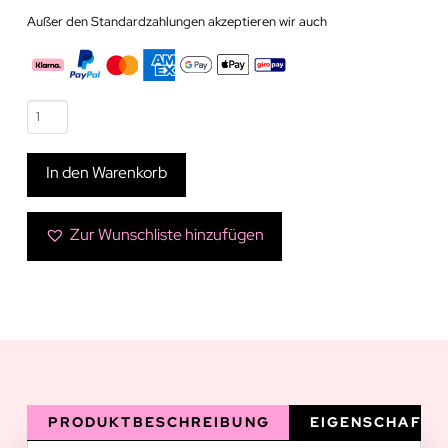
Außer den Standardzahlungen akzeptieren wir auch
war:
ist:
39,99€
29,00€.
Grüne
Kontaktlinse
|
In den Warenkorb
Caribbean
Green
Menge
Zur Wunschliste hinzufügen
PRODUKTBESCHREIBUNG
EIGENSCHAFTE