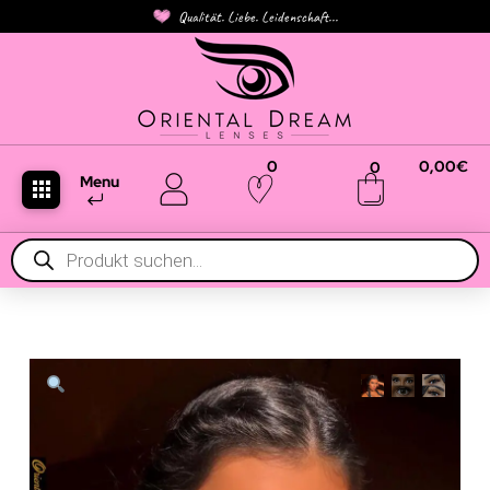
Qualität. Liebe. Leidenschaft...
0
0,00
€
0
Menu
Products
search