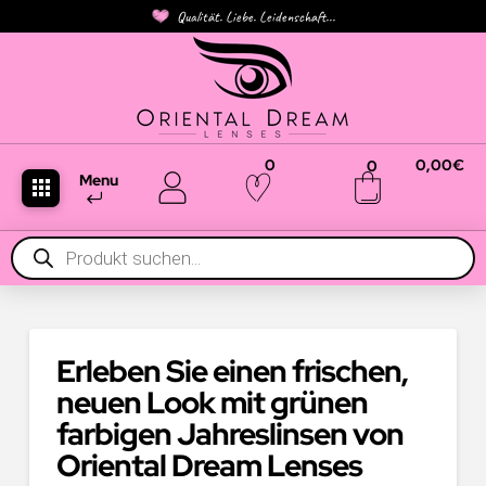
Qualität. Liebe. Leidenschaft...
0
0,00
€
0
Menu
Products
search
Erleben Sie einen frischen,
neuen Look mit grünen
farbigen Jahreslinsen von
Oriental Dream Lenses