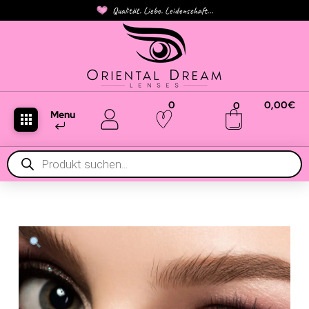
Qualität. Liebe. Leidenschaft...
0
0,00
€
0
Menu
Products
search