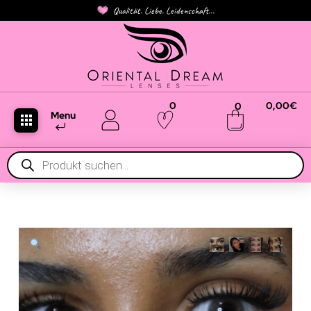
Qualität. Liebe. Leidenschaft...
0
0,00
€
0
Menu
Products
search