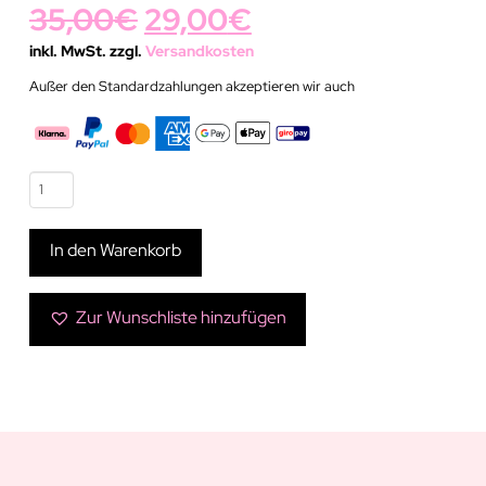
Ursprünglicher
Aktueller
35,00
€
29,00
€
Preis
Preis
inkl. MwSt. zzgl.
Versandkosten
Außer den Standardzahlungen akzeptieren wir auch
war:
ist:
35,00€
29,00€.
Grüne
Kontaktlinse
|
In den Warenkorb
Princess
Jasmin
Menge
Zur Wunschliste hinzufügen