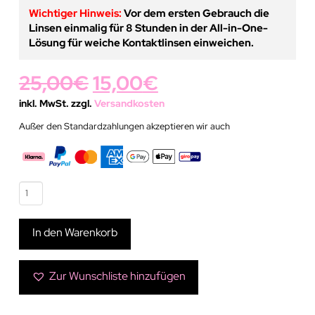
Wichtiger Hinweis:
Vor dem ersten Gebrauch die
Linsen einmalig für 8 Stunden in der All-in-One-
Lösung für weiche Kontaktlinsen einweichen.
Ursprünglicher
Aktueller
25,00
€
15,00
€
Preis
Preis
inkl. MwSt. zzgl.
Versandkosten
Außer den Standardzahlungen akzeptieren wir auch
war:
ist:
25,00€
15,00€.
Grüne
Kontaktlinse
California
In den Warenkorb
Menge
Zur Wunschliste hinzufügen