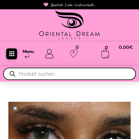
Qualität. Liebe. Leidenschaft...
0
0,00
€
0
Menu
Products
search