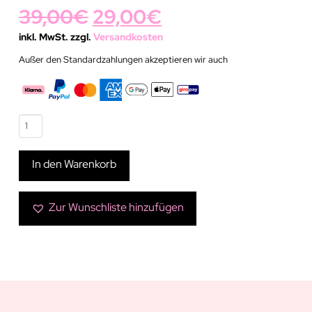
Ursprünglicher
Aktueller
39,00
€
29,00
€
Preis
Preis
inkl. MwSt. zzgl.
Versandkosten
Außer den Standardzahlungen akzeptieren wir auch
war:
ist:
39,00€
29,00€.
Bunte
Kontaktlinse
Khalifa
In den Warenkorb
Grey
Menge
Zur Wunschliste hinzufügen