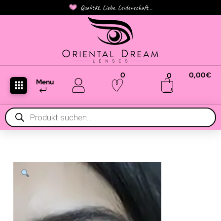
Qualität. Liebe. Leidenschaft...
0
0,00
€
0
Menu
Products
search