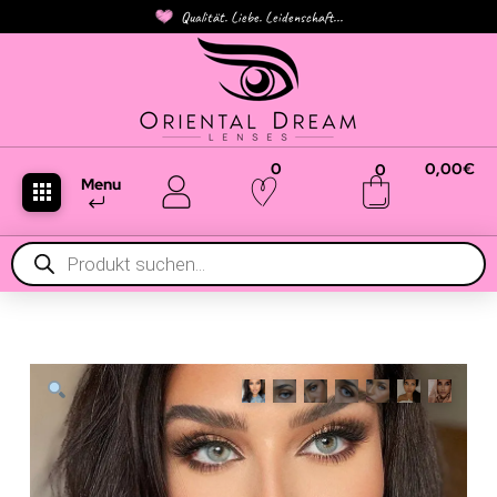
Qualität. Liebe. Leidenschaft...
0
0,00
€
0
Menu
Products
search