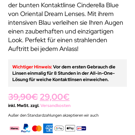
der bunten Kontaktlinse Cinderella Blue
von Oriental Dream Lenses. Mit ihrem
intensiven Blau verleihen sie Ihren Augen
einen zauberhaften und einzigartigen
Look. Perfekt für einen strahlenden
Auftritt bei jedem Anlass!
Wichtiger Hinweis:
Vor dem ersten Gebrauch die
Linsen einmalig für 8 Stunden in der All-in-One-
Lösung für weiche Kontaktlinsen einweichen.
Ursprünglicher
Aktueller
39,90
€
29,00
€
Preis
Preis
inkl. MwSt. zzgl.
Versandkosten
Außer den Standardzahlungen akzeptieren wir auch
war:
ist:
39,90€
29,00€.