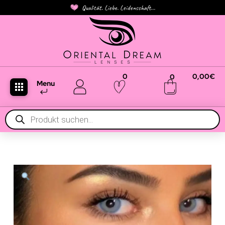
Qualität. Liebe. Leidenschaft...
0
0,00
€
0
Menu
Products
search