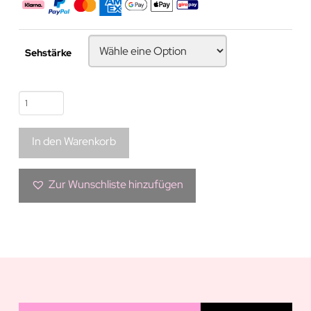
Sehstärke
Bunte
Kontaktlinse
|
In den Warenkorb
Baby
Blue
Green
Zur Wunschliste hinzufügen
Menge