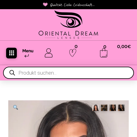
Qualität. Liebe. Leidenschaft...
0
0,00
€
0
Menu
Products
search