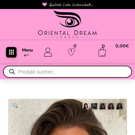
Qualität. Liebe. Leidenschaft...
0
0,00
€
0
Menu
Products
search