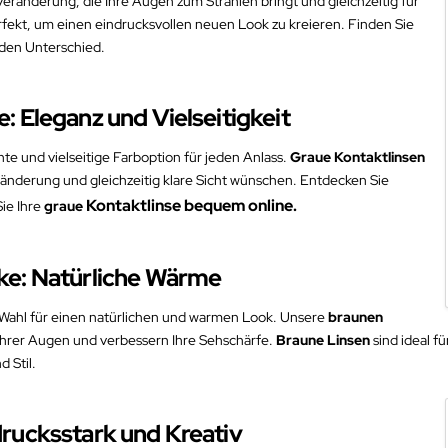
ränderung, die Ihre Augen zum Strahlen bringt und gleichzeitig für
rfekt, um einen eindrucksvollen neuen Look zu kreieren. Finden Sie
den Unterschied.
: Eleganz und Vielseitigkeit
nte und vielseitige Farboption für jeden Anlass.
Graue Kontaktlinsen
eränderung und gleichzeitig klare Sicht wünschen. Entdecken Sie
Kontaktlinse
bequem online.
ie Ihre
graue
rke: Natürliche Wärme
e Wahl für einen natürlichen und warmen Look. Unsere
braunen
Ihrer Augen und verbessern Ihre Sehschärfe.
Braune Linsen
sind ideal f
 Stil.
drucksstark und Kreativ