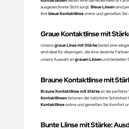
Kontaktlinsen
bieten eine bemerkenswerte Farbve
ausgezeichnete Sicht sorgt.
Blaue Linsen
sind pe
Ihre
blaue Kontaktlinse
online und genießen Sie 
Graue Kontaktlinse mit Stärke
Unsere
graue Linse mit Stärke
bietet eine elega
sind ideal für diejenigen, die eine dezente Farbv
unsere Auswahl an
grauen Linsen
und bestellen S
Braune Kontaktlinse mit Stä
Braune Kontaktlinse mit Stärke
ist die perfekt
Kontaktlinsen
betonen die natürliche Schönheit 
Kontaktlinse
online und genießen Sie Komfort und
Bunte Llinse mit Stärke: Aus