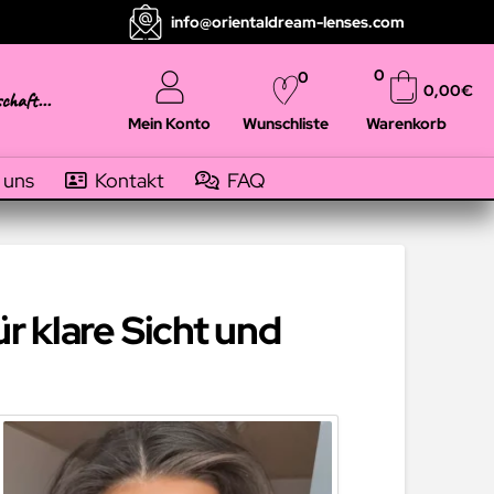
info@orientaldream-lenses.com
0
0
0,00
€
schaft...
Mein Konto
Warenkorb
Wunschliste
 uns
Kontakt
FAQ
r klare Sicht und