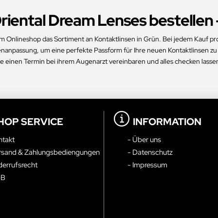
iental Dream Lenses bestellen -
 Onlineshop das Sortiment an Kontaktlinsen in Grün. Bei jedem Kauf pro
enanpassung, um eine perfekte Passform für Ihre neuen Kontaktlinsen zu ge
ie einen Termin bei ihrem Augenarzt vereinbaren und alles checken lasse
HOP SERVICE
INFORMATION
ntakt
- Über uns
rsand & Zahlungsbediengungen
- Datenschutz
derrufsrecht
- Impressum
GB