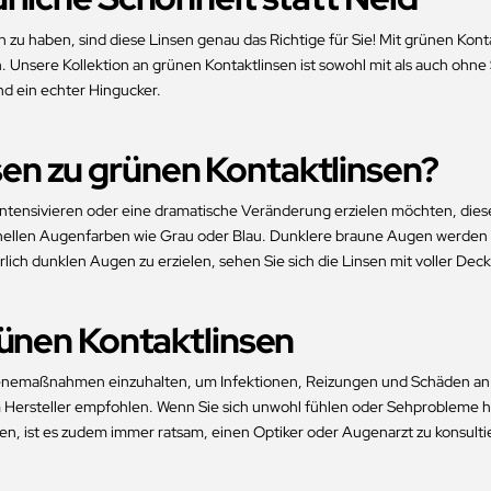
 haben, sind diese Linsen genau das Richtige für Sie! Mit grünen Kont
nsere Kollektion an grünen Kontaktlinsen ist sowohl mit als auch ohne Stä
nd ein echter Hingucker.
en zu grünen Kontaktlinsen?
n intensivieren oder eine dramatische Veränderung erzielen möchten, die
 hellen Augenfarben wie Grau oder Blau. Dunklere braune Augen werden du
ich dunklen Augen zu erzielen, sehen Sie sich die Linsen mit voller Dec
rünen Kontaktlinsen
 Hygienemaßnahmen einzuhalten, um Infektionen, Reizungen und Schäden an
vom Hersteller empfohlen. Wenn Sie sich unwohl fühlen oder Sehprobleme
ren, ist es zudem immer ratsam, einen Optiker oder Augenarzt zu konsult