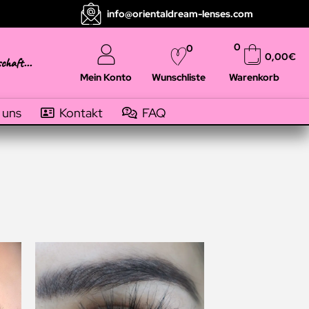
info@orientaldream-lenses.com
0
0
0,00
€
schaft...
Mein Konto
Warenkorb
Wunschliste
 uns
Kontakt
FAQ