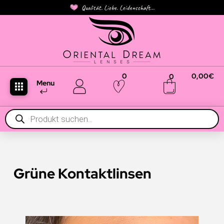
Qualität. Liebe. Leidenschaft...
0
0,00
€
0
Menu
Products
search
Grüne Kontaktlinsen