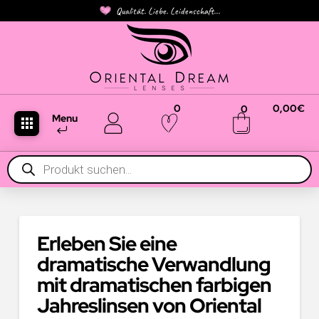
Qualität. Liebe. Leidenschaft...
0
0,00
€
0
Menu
Products
search
Erleben Sie eine
dramatische Verwandlung
mit dramatischen farbigen
Jahreslinsen von Oriental