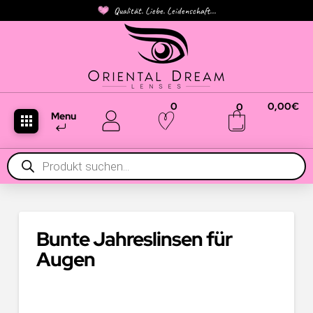
Qualität. Liebe. Leidenschaft...
0
0,00
€
0
Menu
Products
search
Bunte Jahreslinsen für
Augen